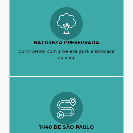
NATUREZA PRESERVADA
Convivendo com a beleza pura e intocada
da vida.
1H40 DE SÃO PAULO