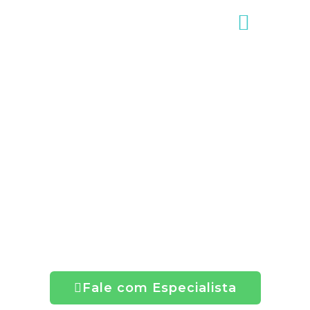
Natureza Espetacular e
Segurança Inteligente:
Escolha Seu Terreno
Ideal com Ecolazer
Completo
Liberdade, paz e tranquilidade para você e sua
família
Fale com Especialista