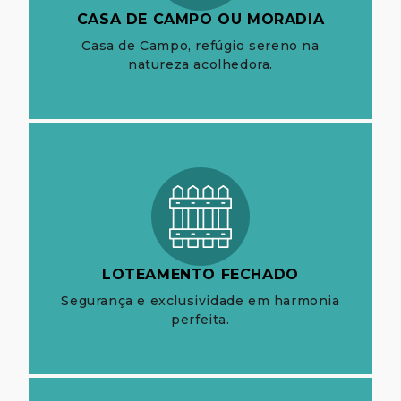
CASA DE CAMPO OU MORADIA
Casa de Campo, refúgio sereno na
natureza acolhedora.
LOTEAMENTO FECHADO
Segurança e exclusividade em harmonia
perfeita.